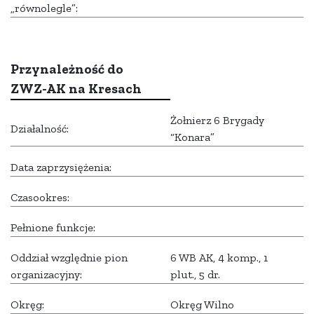
„równolegle”:
Przynależność do
ZWZ-AK na Kresach
Żołnierz 6 Brygady
Działalność:
“Konara”
Data zaprzysiężenia:
Czasookres:
Pełnione funkcje:
Oddział względnie pion
6 WB AK, 4 komp., 1
organizacyjny:
plut., 5 dr.
Okręg:
Okręg Wilno