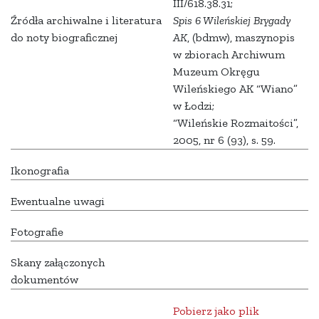
III/618.38.31;
Źródła archiwalne i literatura
Spis 6 Wileńskiej Brygady
do noty biograficznej
AK
, (bdmw), maszynopis
w zbiorach Archiwum
Muzeum Okręgu
Wileńskiego AK “Wiano”
w Łodzi;
“Wileńskie Rozmaitości”,
2005, nr 6 (93), s. 59.
Ikonografia
Ewentualne uwagi
Fotografie
Skany załączonych
dokumentów
Pobierz jako plik