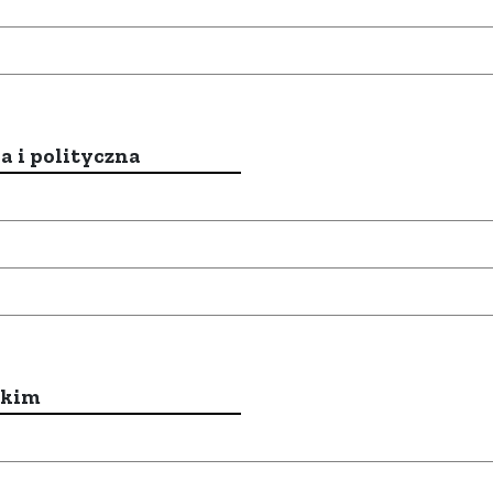
a i polityczna
ckim