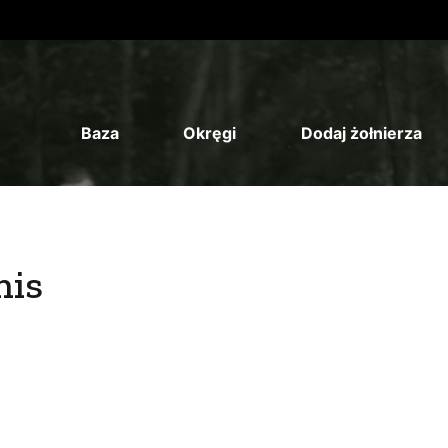
Baza
Okręgi
Dodaj żołnierza
nis