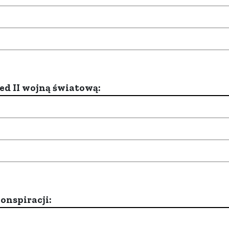
d II wojną światową:
onspiracji: