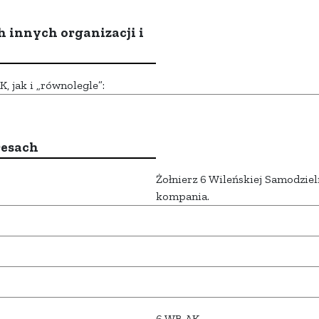
h innych organizacji i
 jak i „równolegle”:
resach
Żołnierz 6 Wileńskiej Samodzieln
kompania.
6 WB AK