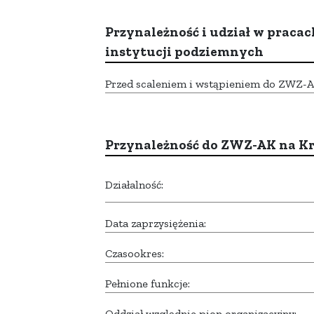
Przynależność i udział w pracac
instytucji podziemnych
Przed scaleniem i wstąpieniem do ZWZ-AK,
Przynależność do ZWZ-AK na K
Działalność:
Data zaprzysiężenia:
Czasookres:
Pełnione funkcje:
Oddział względnie pion organizacyjny: