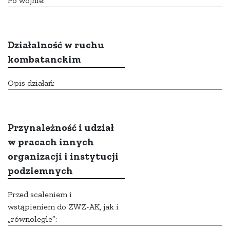
Po wojnie:
Działalność w ruchu
kombatanckim
Opis działań:
Przynależność i udział
w pracach innych
organizacji i instytucji
podziemnych
Przed scaleniem i
wstąpieniem do ZWZ-AK, jak i
„równolegle”: