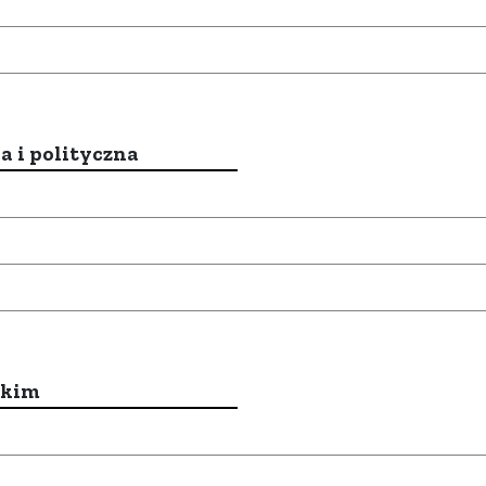
a i polityczna
ckim