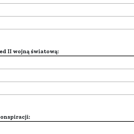
d II wojną światową:
onspiracji: