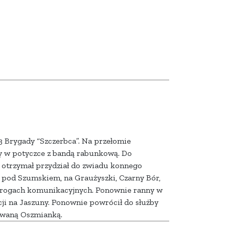
 3 Brygady “Szczerbca”. Na przełomie
iony w potyczce z bandą rabunkową. Do
 i otrzymał przydział do zwiadu konnego
h pod Szumskiem, na Graużyszki, Czarny Bór,
drogach komunikacyjnych. Ponownie ranny w
cji na Jaszuny. Ponownie powrócił do służby
owaną Oszmianką.