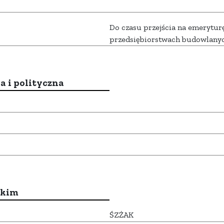
Do czasu przejścia na emeryturę
przedsiębiorstwach budowlanyc
a i polityczna
ckim
ŚZŻAK