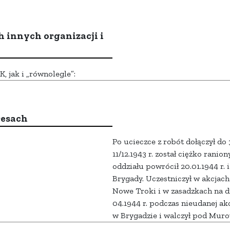
h innych organizacji i
 jak i „równolegle”:
resach
Po ucieczce z robót dołączył do
11/12.1943 r. został ciężko ran
oddziału powrócił 20.01.1944 r.
Brygady. Uczestniczył w akcjac
Nowe Troki i w zasadzkach na 
04.1944 r. podczas nieudanej ak
w Brygadzie i walczył pod Mur