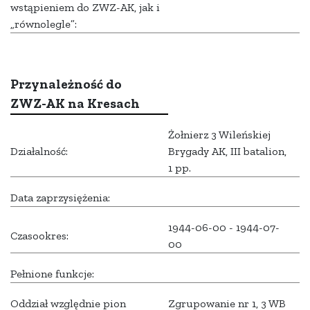
wstąpieniem do ZWZ-AK, jak i
„równolegle”:
Przynależność do
ZWZ-AK na Kresach
Żołnierz 3 Wileńskiej
Działalność:
Brygady AK, III batalion,
1 pp.
Data zaprzysiężenia:
1944-06-00 - 1944-07-
Czasookres:
00
Pełnione funkcje:
Oddział względnie pion
Zgrupowanie nr 1, 3 WB