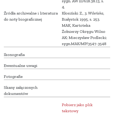
sygn. AW III/618.38.13, s.
4.
Źródła archiwalne i literatura
Kłosiński Z.,
3. Wileńska
,
do noty biograficznej
Białystok 1995, s. 253.
MAK, Kartoteka
Żołnierzy Okręgu Wilno
AK; Mieczysław Podlecki;
sygn.MAK/MP/3547-3548
Ikonografia
Ewentualne uwagi
Fotografie
Skany załączonych
dokumentów
Pobierz jako plik
tekstowy