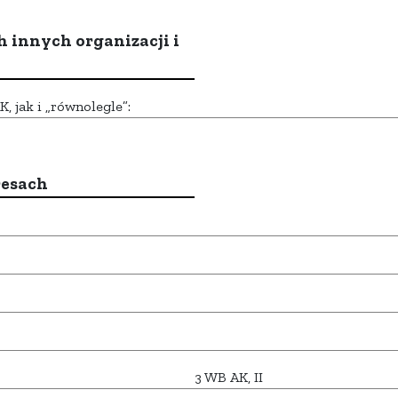
h innych organizacji i
 jak i „równolegle”:
resach
3 WB AK, II