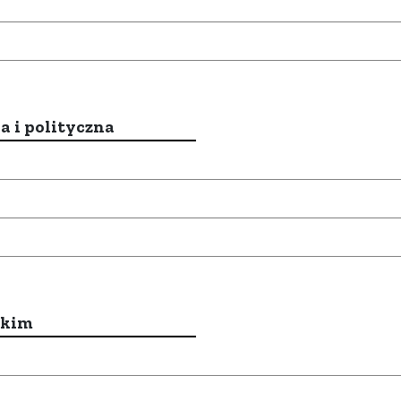
a i polityczna
ckim