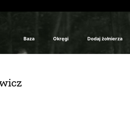
Baza
Okręgi
Dodaj żołnierza
ewicz