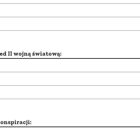
d II wojną światową:
onspiracji: