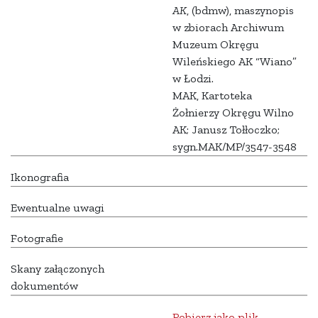
AK
, (bdmw), maszynopis
w zbiorach Archiwum
Muzeum Okręgu
Wileńskiego AK “Wiano”
w Łodzi.
MAK, Kartoteka
Żołnierzy Okręgu Wilno
AK; Janusz Tołłoczko;
sygn.MAK/MP/3547-3548
Ikonografia
Ewentualne uwagi
Fotografie
Skany załączonych
dokumentów
Pobierz jako plik