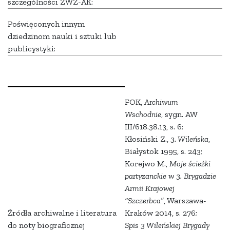
szczególności ZWZ-AK:
Poświęconych innym
dziedzinom nauki i sztuki lub
publicystyki:
FOK,
Archiwum
Wschodnie
, sygn. AW
III/618.38.13, s. 6;
Kłosiński Z.,
3. Wileńska
,
Białystok 1995, s. 243;
Korejwo M.,
Moje ścieżki
partyzanckie w 3. Brygadzie
Armii Krajowej
“Szczerbca”
, Warszawa-
Źródła archiwalne i literatura
Kraków 2014, s. 276;
do noty biograficznej
Spis 3 Wileńskiej Brygady