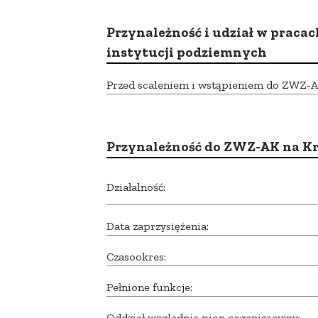
Przynależność i udział w pracac
instytucji podziemnych
Przed scaleniem i wstąpieniem do ZWZ-AK,
Przynależność do ZWZ-AK na K
Działalność:
Data zaprzysiężenia:
Czasookres:
Pełnione funkcje:
Oddział względnie pion organizacyjny: