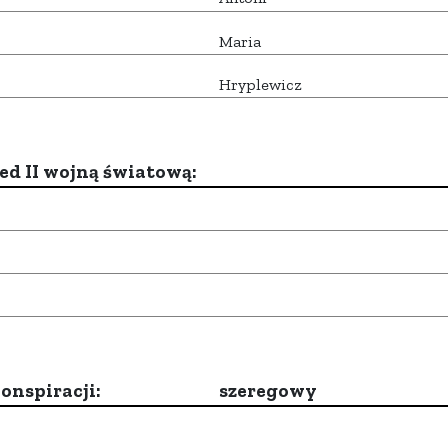
Maria
Hryplewicz
d II wojną światową:
onspiracji:
szeregowy