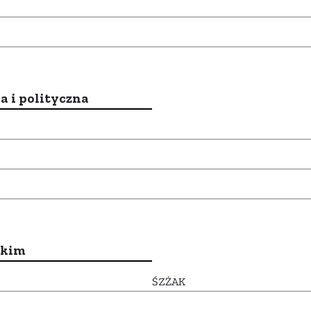
a i polityczna
ckim
ŚZŻAK