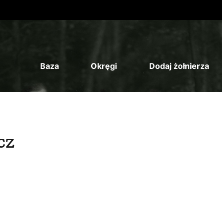
Baza
Okręgi
Dodaj żołnierza
cz