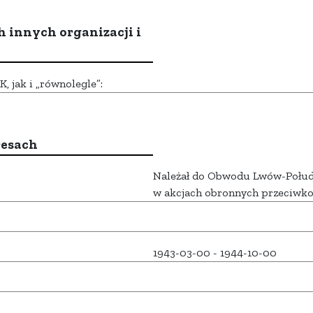
h innych organizacji i
 jak i „równolegle”:
resach
Należał do Obwodu Lwów-Południ
w akcjach obronnych przeciwko
1943-03-00 - 1944-10-00