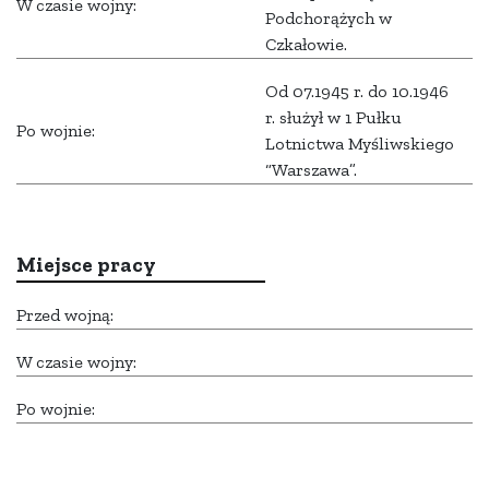
W czasie wojny:
Podchorążych w
Czkałowie.
Od 07.1945 r. do 10.1946
r. służył w 1 Pułku
Po wojnie:
Lotnictwa Myśliwskiego
“Warszawa”.
Miejsce pracy
Przed wojną:
W czasie wojny:
Po wojnie: