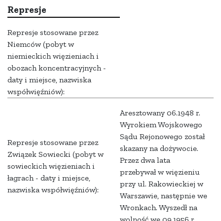
Represje
Represje stosowane przez
Niemców (pobyt w
niemieckich więzieniach i
obozach koncentracyjnych -
daty i miejsce, nazwiska
współwięźniów):
Aresztowany 06.1948 r.
Wyrokiem Wojskowego
Sądu Rejonowego został
Represje stosowane przez
skazany na dożywocie.
Związek Sowiecki (pobyt w
Przez dwa lata
sowieckich więzieniach i
przebywał w więzieniu
łagrach - daty i miejsce,
przy ul. Rakowieckiej w
nazwiska współwięźniów):
Warszawie, następnie we
Wronkach. Wyszedł na
wolność we 09.1956 r.