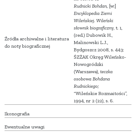
Rudnicki Bohdan,
[w:]
Encyklopedia Ziemi
Wileńskiej
.
Wileński
słownik biograficzny
, t. 1,
(red.) Dubowik H.,
Źródła archiwalne i literatura
Malinowski L.J.,
do noty biograficznej
Bydgoszcz 2008, s. 443;
ŚZŻAK Okręg Wileńsko-
Nowogródzki
(Warszawa),
teczka
osobowa Bohdana
Rudnickiego;
“Wileńskie Rozmaitości”,
1994, nr 2 (22), s. 6.
Ikonografia
Ewentualne uwagi