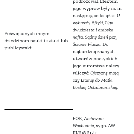
podróżował. Efektem
jego wypraw były m. in.
następujące książki:
U
wybrzeży Afryki
,
Liga
dwudziesta i arabska
Poświęconych innym
nafta
,
Sądny dzień przy
dziedzinom nauki i sztuki lub
Ścianie Płaczu
. Do
publicystyki:
najbardziej znanych
utworów poetyckich
jego autorstwa należy
wliczyć:
Ojczyznę moją
czy
Litanię do Matki
Boskiej Ostrobramskiej
.
FOK,
Archiwum
Wschodnie
, sygn. AW
III/618.61.41;