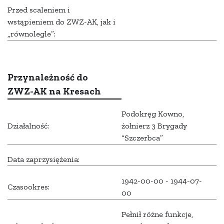
Przed scaleniem i
wstąpieniem do ZWZ-AK, jak i
„równolegle”:
Przynależność do
ZWZ-AK na Kresach
Podokręg Kowno,
Działalność:
żołnierz 3 Brygady
“Szczerbca”
Data zaprzysiężenia:
1942-00-00 - 1944-07-
Czasookres:
00
Pełnił różne funkcje,