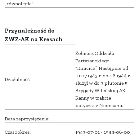
„równolegle”:
Przynależność do
ZWZ-AK na Kresach
Żołnierz Oddziału
Partyzanckiego
“Kmicica”. Następnie od
01.07.1943 r. do 06.1944 r.
Działalność:
służył w do 3 plutonie 5
Brygady Wileńskiej AK.
Ranny w trakcie
potyczki z Niemcami.
Data zaprzysiężenia:
Czasookres:
1943-07-01 - 1944-06-00