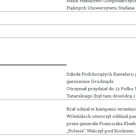
Nauk Handlowo-Gospodarczych w
Pięknych Uniwersytetu Stefana 
Szkoła Podchorążych Kawalerii
garnizonie Grudziądz
Otrzymał przydział do 13 Pułku
Tatarskiego (był tam dowódcą 1
Brał udział w kampanii wrześni
Wileńskich utworzył oddział par
przez generała Franciszka Kle
„Polesie”. Walczył pod Kockiem.