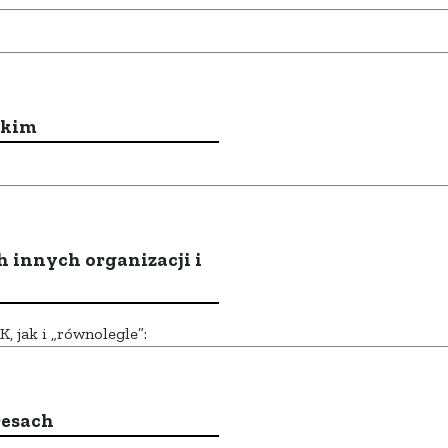
ckim
h innych organizacji i
 jak i „równolegle”:
resach