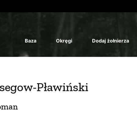
Baza
Okręgi
Dodaj żołnierza
segow-Pławiński
Roman