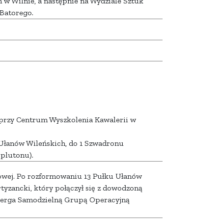
 Wilnie, a następnie na Wydziale Sztuk
Batorego.
 przy Centrum Wyszkolenia Kawalerii w
 Ułanów Wileńskich, do 1 Szwadronu
 plutonu).
owej. Po rozformowaniu 13 Pułku Ułanów
tyzancki, który połączył się z dowodzoną
eberga Samodzielną Grupą Operacyjną