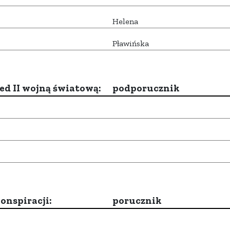
Helena
Pławińska
d II wojną światową:
podporucznik
onspiracji:
porucznik