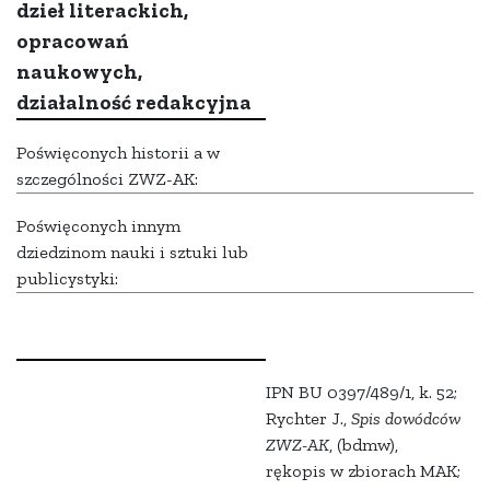
dzieł literackich,
opracowań
naukowych,
działalność redakcyjna
Poświęconych historii a w
szczególności ZWZ-AK:
Poświęconych innym
dziedzinom nauki i sztuki lub
publicystyki:
IPN BU 0397/489/1, k. 52;
Rychter J.,
Spis dowódców
ZWZ-AK
, (bdmw),
rękopis w zbiorach MAK;