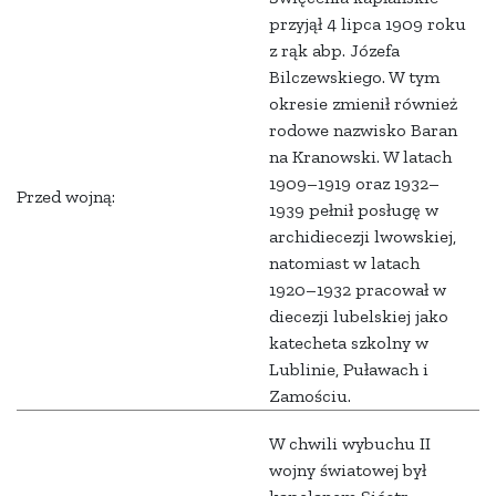
przyjął 4 lipca 1909 roku
z rąk abp. Józefa
Bilczewskiego. W tym
okresie zmienił również
rodowe nazwisko Baran
na Kranowski. W latach
1909–1919 oraz 1932–
Przed wojną:
1939 pełnił posługę w
archidiecezji lwowskiej,
natomiast w latach
1920–1932 pracował w
diecezji lubelskiej jako
katecheta szkolny w
Lublinie, Puławach i
Zamościu.
W chwili wybuchu II
wojny światowej był