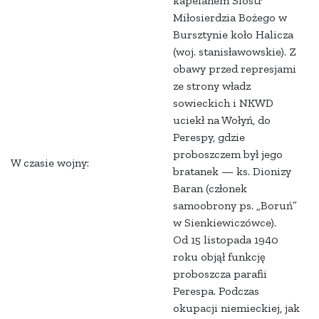
kapelanem Sióstr
Miłosierdzia Bożego w
Bursztynie koło Halicza
(woj. stanisławowskie). Z
obawy przed represjami
ze strony władz
sowieckich i NKWD
uciekł na Wołyń, do
Perespy, gdzie
proboszczem był jego
W czasie wojny:
bratanek — ks. Dionizy
Baran (członek
samoobrony ps. „Boruń”
w Sienkiewiczówce).
Od 15 listopada 1940
roku objął funkcję
proboszcza parafii
Perespa. Podczas
okupacji niemieckiej, jak