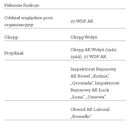
Pełnione funkcje:
Oddział względnie pion
27 WDP AK
organizacyjny:
Okręg:
Okręg Wołyń
Okręg AK Wołyń (1942-
Przydział:
1944), 27 WDP AK
Inspektorat Rejonowy
AK Kowel „Kuźnia”,
„Gromada”, Inspektorat
Rejonowy AK Łuck
„Łuna”, „Osnowa”
Obwód AK Luboml
„Kowadło”