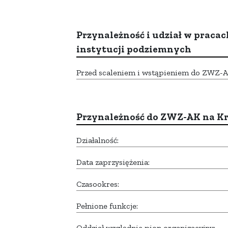
Przynależność i udział w pracac
instytucji podziemnych
Przed scaleniem i wstąpieniem do ZWZ-AK,
Przynależność do ZWZ-AK na K
Działalność:
Data zaprzysiężenia:
Czasookres:
Pełnione funkcje:
Oddział względnie pion organizacyjny: