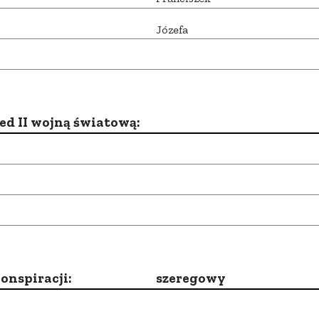
Józefa
d II wojną światową:
onspiracji:
szeregowy