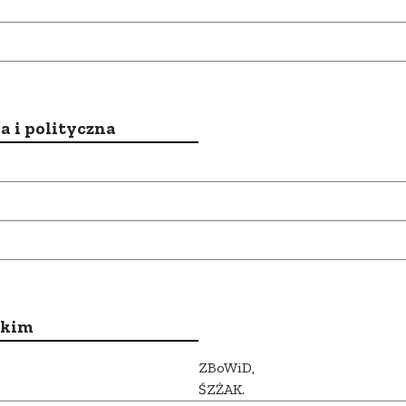
a i polityczna
ckim
ZBoWiD,
ŚZŻAK.