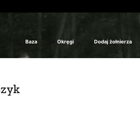
Baza
Okręgi
Dodaj żołnierza
czyk