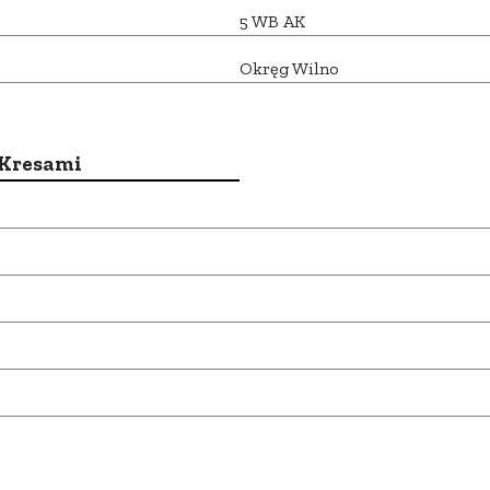
5 WB AK
Okręg Wilno
 Kresami