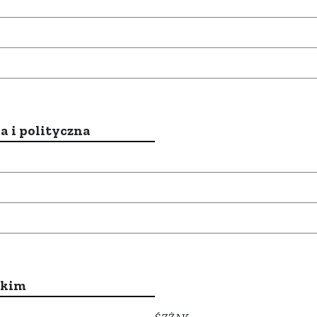
a i polityczna
ckim