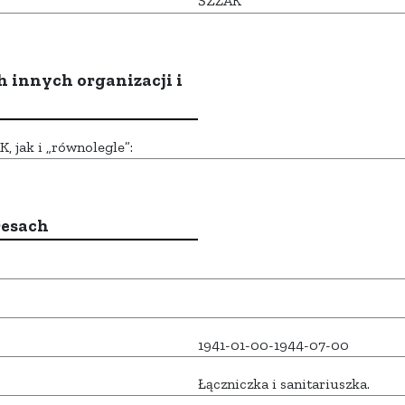
ŚZŻAK
h innych organizacji i
 jak i „równolegle”:
resach
1941-01-00-1944-07-00
Łączniczka i sanitariuszka.