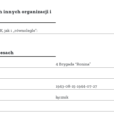
h innych organizacji i
 jak i „równolegle”:
resach
4 Brygada “Ronina”
1943-08-15-1944-07-27
łącznik