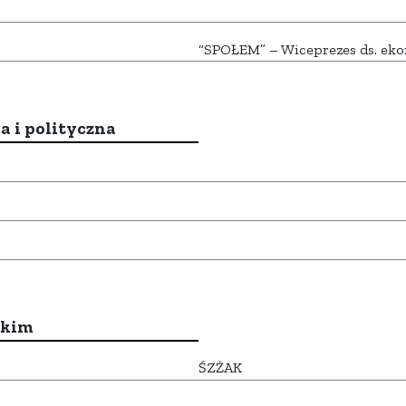
“SPOŁEM” – Wiceprezes ds. ek
a i polityczna
ckim
ŚZŻAK