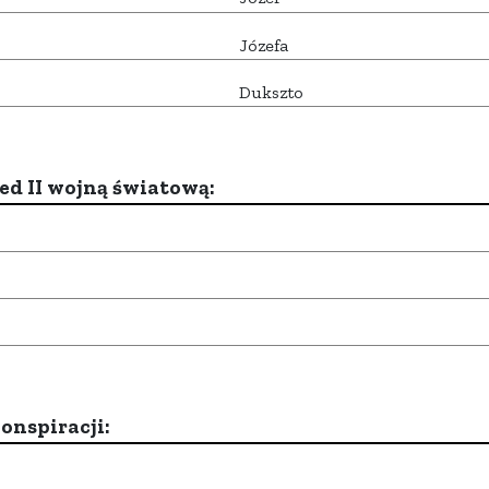
Józefa
Dukszto
d II wojną światową:
onspiracji: