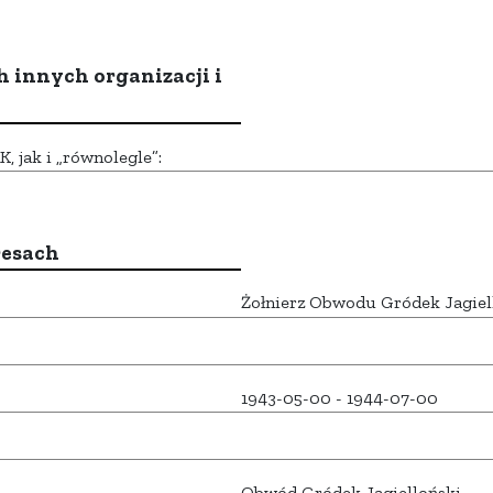
h innych organizacji i
 jak i „równolegle”:
resach
Żołnierz Obwodu Gródek Jagiel
1943-05-00 - 1944-07-00
Obwód Gródek Jagielloński