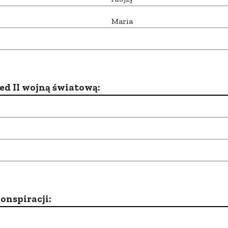
Maria
d II wojną światową:
onspiracji: