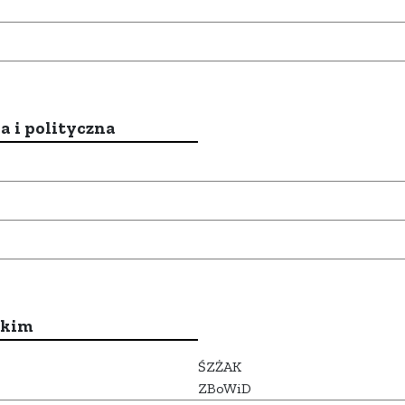
a i polityczna
ckim
ŚZŻAK
ZBoWiD