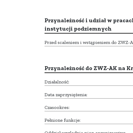
Przynależność i udział w pracac
instytucji podziemnych
Przed scaleniem i wstąpieniem do ZWZ-AK,
Przynależność do ZWZ-AK na K
Działalność:
Data zaprzysiężenia:
Czasookres:
Pełnione funkcje:
Oddział względnie pion organizacyjny: