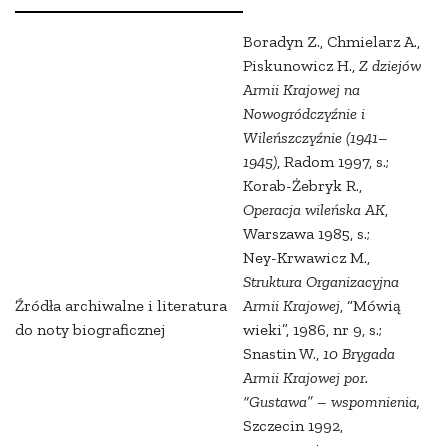
Boradyn Z., Chmielarz A.,
Piskunowicz H.,
Z dziejów
Armii Krajowej na
Nowogródczyźnie i
Wileńszczyźnie (1941–
1945)
, Radom 1997, s.;
Korab-Żebryk R.,
Operacja wileńska AK
,
Warszawa 1985, s.;
Ney-Krwawicz M.,
Struktura Organizacyjna
Źródła archiwalne i literatura
Armii Krajowej
, “Mówią
do noty biograficznej
wieki”, 1986, nr 9, s.;
Snastin W.,
10 Brygada
Armii Krajowej por.
“Gustawa” – wspomnienia,
Szczecin 1992,