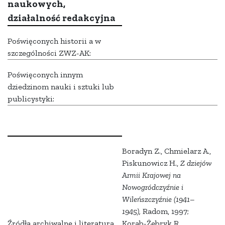
naukowych,
działalność redakcyjna
Poświęconych historii a w
szczególności ZWZ-AK:
Poświęconych innym
dziedzinom nauki i sztuki lub
publicystyki:
Boradyn Z., Chmielarz A.,
Piskunowicz H.,
Z dziejów
Armii Krajowej na
Nowogródczyźnie i
Wileńszczyźnie (1941–
1945),
Radom, 1997;
Źródła archiwalne i literatura
Korab-Żebryk R.,