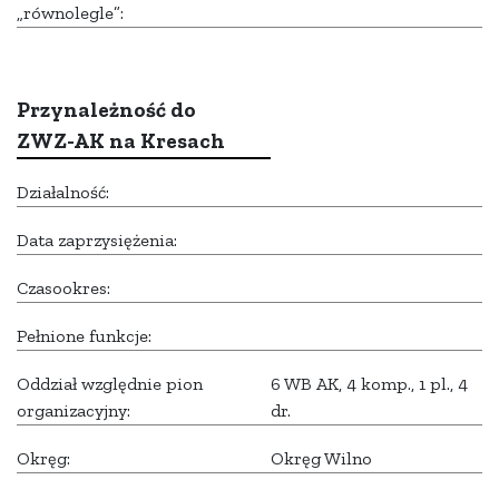
„równolegle”:
Przynależność do
ZWZ-AK na Kresach
Działalność:
Data zaprzysiężenia:
Czasookres:
Pełnione funkcje:
Oddział względnie pion
6 WB AK, 4 komp., 1 pl., 4
organizacyjny:
dr.
Okręg:
Okręg Wilno