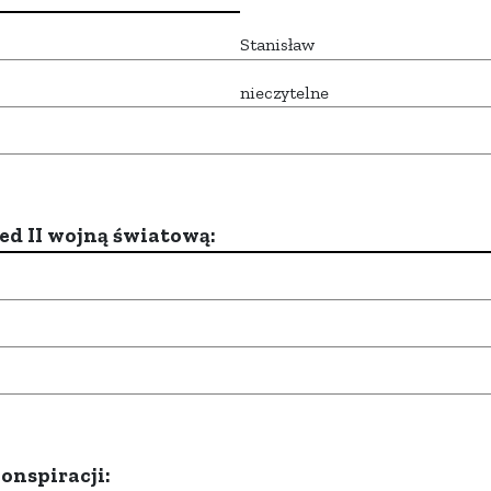
Stanisław
nieczytelne
d II wojną światową:
onspiracji: