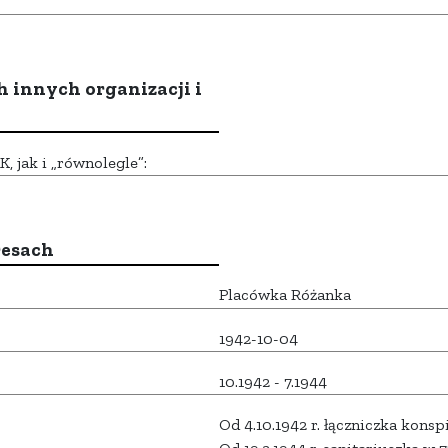
h innych organizacji i
 jak i „równolegle”:
resach
Placówka Różanka
1942-10-04
10.1942 - 7.1944
Od 4.10.1942 r. łączniczka konsp