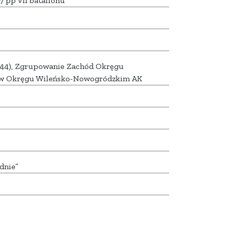
77 pp VII batalionu
44), Zgrupowanie Zachód Okręgu
 w Okręgu Wileńsko-Nowogródzkim AK
dnie”