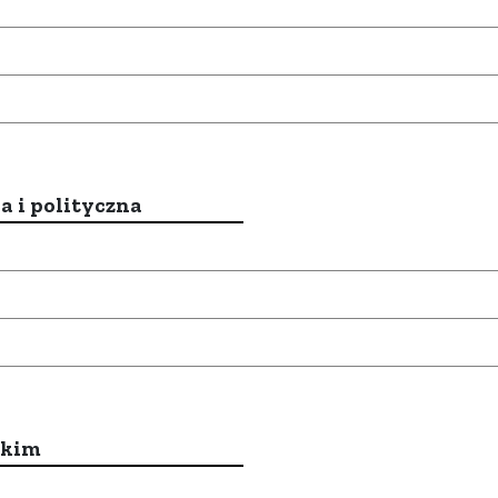
a i polityczna
ckim