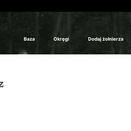
Baza
Okręgi
Dodaj żołnierza
z