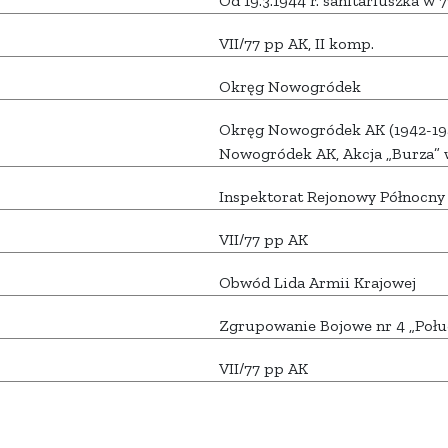
Od 19.3.1944 r. sanitariuszka w 
VII/77 pp AK, II komp.
Okręg Nowogródek
Okręg Nowogródek AK (1942-19
Nowogródek AK, Akcja „Burza”
Inspektorat Rejonowy Północny
VII/77 pp AK
Obwód Lida Armii Krajowej
Zgrupowanie Bojowe nr 4 „Połu
VII/77 pp AK