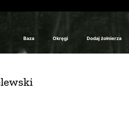
Baza
Okręgi
Dodaj żołnierza
elewski