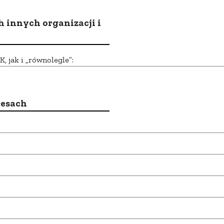
h innych organizacji i
 jak i „równolegle”:
resach