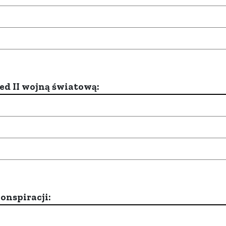
d II wojną światową:
onspiracji: