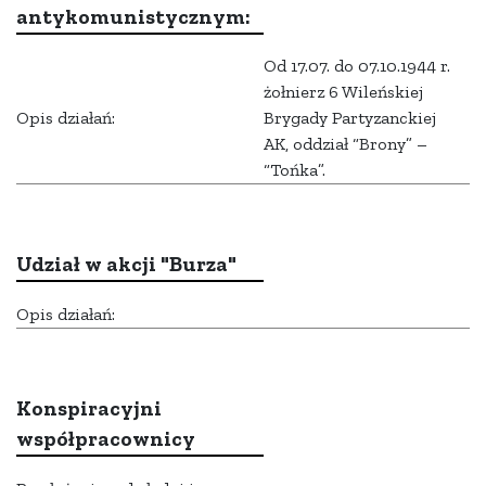
antykomunistycznym:
Od 17.07. do 07.10.1944 r.
żołnierz 6 Wileńskiej
Opis działań:
Brygady Partyzanckiej
AK, oddział “Brony” –
“Tońka”.
Udział w akcji "Burza"
Opis działań:
Konspiracyjni
współpracownicy