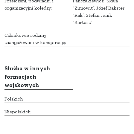
Przełożeni, podwładni i
Pańczakiewicz “Skała”
organizacyjni koledzy:
“Zimowit”, Józef Bakster
“Rak”, Stefan Janik
“Bartosz”
Członkowie rodziny
zaangażowani w konspirację:
Służba w innych
formacjach
wojskowych
Polskich:
Niepolskich: