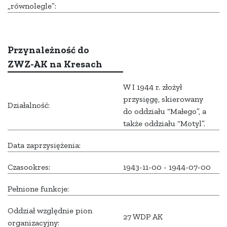
„równolegle”:
Przynależność do
ZWZ-AK na Kresach
W I 1944 r. złożył
przysięgę, skierowany
Działalność:
do oddziału “Małego”, a
także oddziału “Motyl”.
Data zaprzysiężenia:
Czasookres:
1943-11-00 - 1944-07-00
Pełnione funkcje:
Oddział względnie pion
27 WDP AK
organizacyjny: