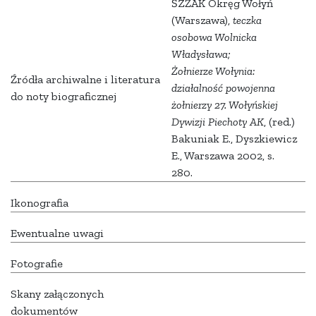
ŚZŻAK Okręg Wołyń
(Warszawa),
teczka
osobowa Wolnicka
Władysława;
Żołnierze Wołynia:
Źródła archiwalne i literatura
działalność powojenna
do noty biograficznej
żołnierzy 27. Wołyńskiej
Dywizji Piechoty AK
, (red.)
Bakuniak E., Dyszkiewicz
E., Warszawa 2002,
s.
280.
Ikonografia
Ewentualne uwagi
Fotografie
Skany załączonych
dokumentów