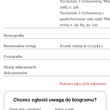
Tucholski J
Cichociemny,
War
1985, s. 336.
Tucholski J
Cichociemny i
spadochroniarze 1941-1956,
War
2009, s. 34, 89, 92, 120.
Ikonografia
Ewentualne uwagi
Został ranny w 07.1944 r.
Fotografie
Skany załączonych
dokumentów
Pobierz jako plik tekstowy
Chcesz zgłosić uwagę do biogramu?
Twoje imię i nazwisko
Adres e-mail