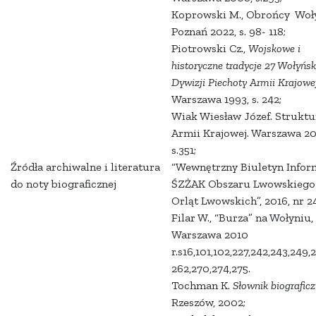
Koprowski M., Obrońcy Woły
Poznań 2022, s. 98- 118;
Piotrowski Cz.,
Wojskowe i
historyczne tradycje 27 Wołyńsk
Dywizji Piechoty Armii Krajowe
Warszawa 1993, s. 242;
Wiak Wiesław Józef. Struktu
Armii Krajowej. Warszawa 20
s.351;
Źródła archiwalne i literatura
“Wewnętrzny Biuletyn Infor
do noty biograficznej
ŚZŻAK Obszaru Lwowskiego
Orląt Lwowskich”, 2016, nr 24,
Filar W., “Burza” na Wołyniu,
Warszawa 2010
r.s16,101,102,227,242,243,249,
262,270,274,275.
Tochman K.
Słownik biograficz
Rzeszów, 2002;