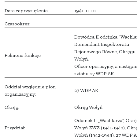
Data zaprzysiężenia:
1941-11-10
Czasookres:
Dowódca II odcinka “Wachlar
Komendant Inspektoratu
Rejonowego Równe, Okręgu
Pełnione funkcje:
Wołyń,
Oficer operacyjny, a następn
sztabu 27 WDP AK.
Oddział względnie pion
27 WDP AK
organizacyjny:
Okręg:
Okręg Wołyń
Odcinek II „Wachlarza”, Okr
Przydział:
Wołyń ZWZ (1941-1942), Okr
Wołyń (1942-1944), 27 WDP 