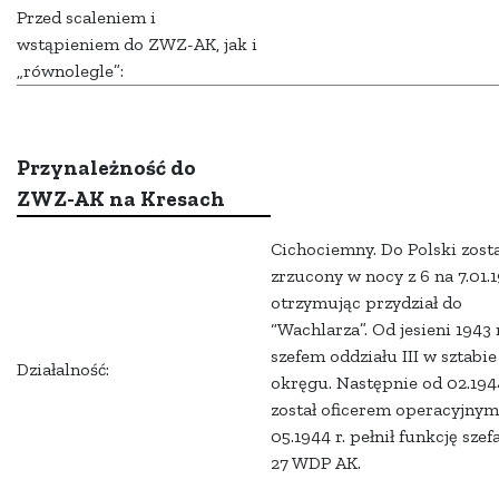
Przed scaleniem i
wstąpieniem do ZWZ-AK, jak i
„równolegle”:
Przynależność do
ZWZ-AK na Kresach
Cichociemny. Do Polski zosta
zrzucony w nocy z 6 na 7.01.19
otrzymując przydział do
“Wachlarza”. Od jesieni 1943 r
szefem oddziału III w sztabie
Działalność:
okręgu. Następnie od 02.1944
został oficerem operacyjnym
05.1944 r. pełnił funkcję szef
27 WDP AK.