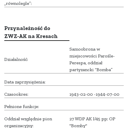
„równolegle”:
Przynależność do
ZWZ-AK na Kresach
Samoobrona w
miejscowości Parośle-
Działalność:
Perespa, oddział
partyzancki “Bomba”
Data zaprzysiężenia:
Czasookres:
1943-02-00 -1944-07-00
Pełnione funkcje:
Oddział względnie pion
27 WDP AK I/45 pp; OP
organizacyjny:
"Bomby"