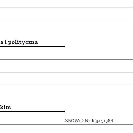
a i polityczna
ckim
ZBOWiD Nr leg.: 513661