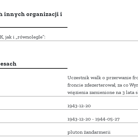
h innych organizacji i
 jak i „równolegle”:
resach
Uczestnik walk o przerwanie fro
froncie zdezerterował, za co Wy
więzienia zamienione na 3 lata 
1943-12-20
1943-12-20 - 1944-05-27
pluton żandarmerii