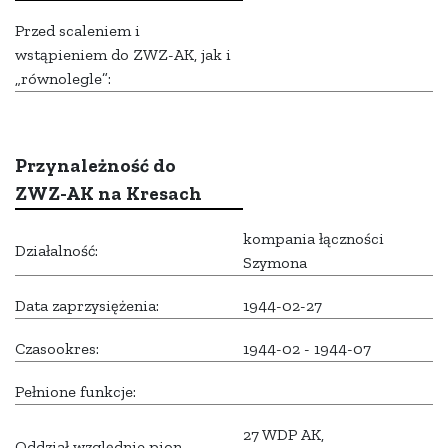
Przed scaleniem i
wstąpieniem do ZWZ-AK, jak i
„równolegle”:
Przynależność do
ZWZ-AK na Kresach
kompania łączności
Działalność:
Szymona
Data zaprzysiężenia:
1944-02-27
Czasookres:
1944-02 - 1944-07
Pełnione funkcje:
27 WDP AK,
Oddział względnie pion