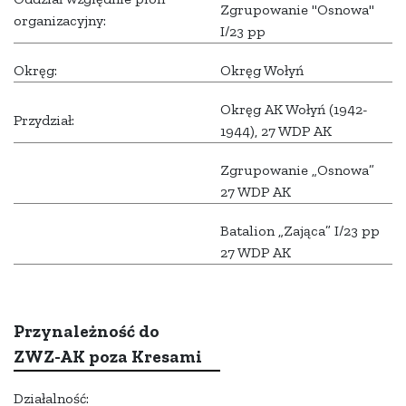
Zgrupowanie "Osnowa"
organizacyjny:
I/23 pp
Okręg:
Okręg Wołyń
Okręg AK Wołyń (1942-
Przydział:
1944), 27 WDP AK
Zgrupowanie „Osnowa”
27 WDP AK
Batalion „Zająca” I/23 pp
27 WDP AK
Przynależność do
ZWZ-AK poza Kresami
Działalność: