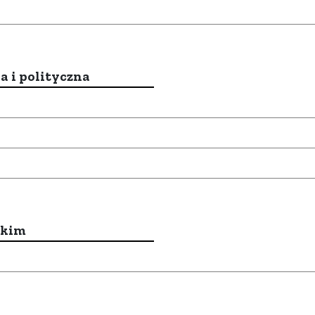
a i polityczna
ckim