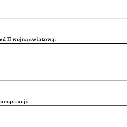
d II wojną światową:
onspiracji: