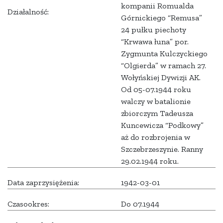
kompanii Romualda
Działalność:
Górnickiego “Remusa”
24 pułku piechoty
“Krwawa łuna” por.
Zygmunta Kulczyckiego
“Olgierda” w ramach 27.
Wołyńskiej Dywizji AK.
Od 05-07.1944 roku
walczy w batalionie
zbiorczym Tadeusza
Kuncewicza “Podkowy”
aż do rozbrojenia w
Szczebrzeszynie. Ranny
29.02.1944 roku.
Data zaprzysiężenia:
1942-03-01
Czasookres:
Do 07.1944