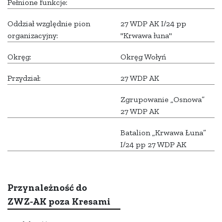
Pełnione funkcje:
Oddział względnie pion
27 WDP AK I/24 pp
organizacyjny:
"Krwawa łuna"
Okręg:
Okręg Wołyń
Przydział:
27 WDP AK
Zgrupowanie „Osnowa”
27 WDP AK
Batalion „Krwawa Łuna”
I/24 pp 27 WDP AK
Przynależność do
ZWZ-AK poza Kresami