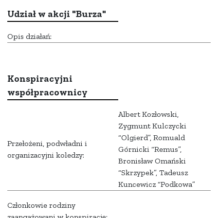
Udział w akcji "Burza"
Opis działań:
Konspiracyjni
współpracownicy
Albert Kozłowski,
Zygmunt Kulczycki
“Olgierd”, Romuald
Przełożeni, podwładni i
Górnicki “Remus”,
organizacyjni koledzy:
Bronisław Omański
“Skrzypek”, Tadeusz
Kuncewicz “Podkowa”
Członkowie rodziny
zaangażowani w konspirację: