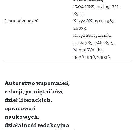
17.04.1985, nr. leg. 731-
85-11,
Lista odznaczeń
Krzyż AK, 17.01.1983,
26833,
Krzyż Partyzancki,
11.12.1985, 746-85-5,
Medal Wojska,
15.08.1948, 29936.
Autorstwo wspomnień,
relacji, pamiętników,
dzieł literackich,
opracowań
naukowych,
działalność redakcyjna