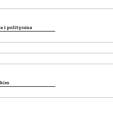
a i polityczna
ckim