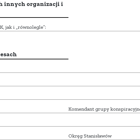
h innych organizacji i
 jak i „równolegle”:
resach
Komendant grupy konspiracyjne
Okręg Stanisławów