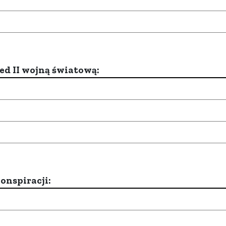
d II wojną światową:
onspiracji: