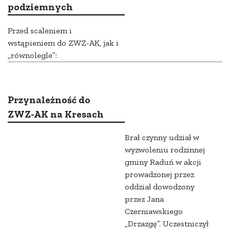
podziemnych
Przed scaleniem i
wstąpieniem do ZWZ-AK, jak i
„równolegle”:
Przynależność do
ZWZ-AK na Kresach
Brał czynny udział w
wyzwoleniu rodzinnej
gminy Raduń w akcji
prowadzonej przez
oddział dowodzony
przez Jana
Czerniawskiego
„Drzazgę”. Uczestniczył