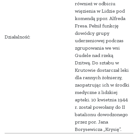
również w odbiciu
więzienia w Lidzie pod
komendą ppor. Alfreda
Fresa. Pełnił funkcję
dowódcy grupy
Działalność:
uderzeniowej podczas
zgrupowania we wsi
Gudele nad rzeką
Dzitwą. Do sztabu w
Krutowie dostarczał leki
dla rannych żołnierzy,
zaopatrując ich w środki
medyczne z lidzkiej
apteki. 10 kwietnia 1944
r. został powołany do II
batalionu dowodzonego
przez por. Jana
Borysewicza „Krysię”.