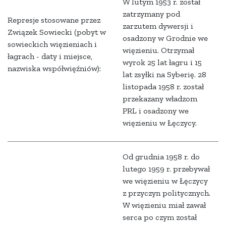
W lutym 1953 r. został
zatrzymany pod
Represje stosowane przez
zarzutem dywersji i
Związek Sowiecki (pobyt w
osadzony w Grodnie we
sowieckich więzieniach i
więzieniu. Otrzymał
łagrach - daty i miejsce,
wyrok 25 lat łagru i 15
nazwiska współwięźniów):
lat zsyłki na Syberię. 28
listopada 1958 r. został
przekazany władzom
PRL i osadzony we
więzieniu w Łęczycy.
Od grudnia 1958 r. do
lutego 1959 r. przebywał
we więzieniu w Łęczycy
z przyczyn politycznych.
W więzieniu miał zawał
serca po czym został