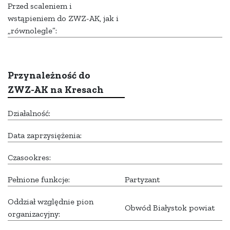
Przed scaleniem i
wstąpieniem do ZWZ-AK, jak i
„równolegle”:
Przynależność do
ZWZ-AK na Kresach
Działalność:
Data zaprzysiężenia:
Czasookres:
Pełnione funkcje:
Partyzant
Oddział względnie pion
Obwód Białystok powiat
organizacyjny: