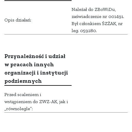
Należał do ZBoWiDu,
zaświadczenie nr 001491.
Opis działań:
Był członkiem ŚZŻAK, nr
leg. 059280.
Przynależność i udział
w pracach innych
organizacji i instytucji
podziemnych
Przed scaleniem i
wstąpieniem do ZWZ-AK, jak i
„równolegle”: