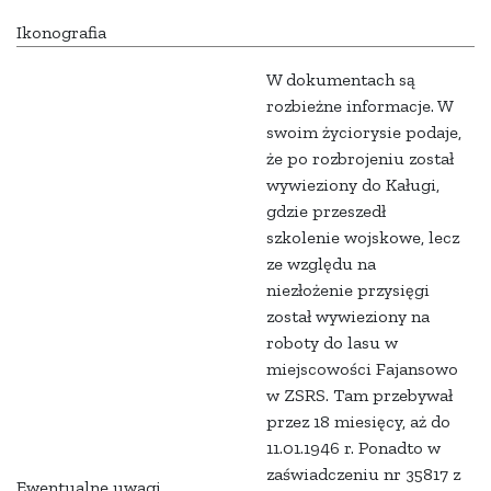
Ikonografia
W dokumentach są
rozbieżne informacje. W
swoim życiorysie podaje,
że po rozbrojeniu został
wywieziony do Kaługi,
gdzie przeszedł
szkolenie wojskowe, lecz
ze względu na
niezłożenie przysięgi
został wywieziony na
roboty do lasu w
miejscowości Fajansowo
w ZSRS. Tam przebywał
przez 18 miesięcy, aż do
11.01.1946 r. Ponadto w
zaświadczeniu nr 35817 z
Ewentualne uwagi