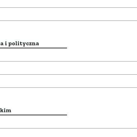
a i polityczna
ckim