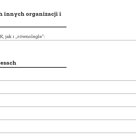
h innych organizacji i
 jak i „równolegle”:
resach