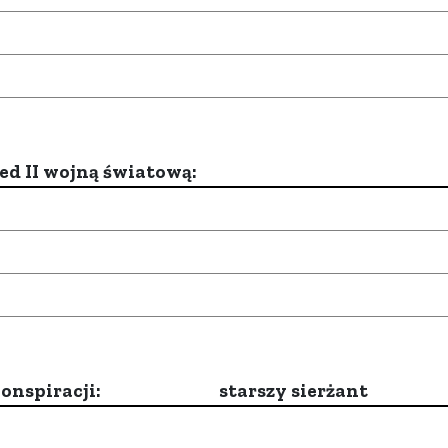
d II wojną światową:
onspiracji:
starszy sierżant