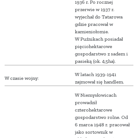
1936 r. Po rocznej
przerwie w 1937 r.
wyjechał do Tatarowa
gdzie pracował w
kamieniołomie.
W Puźnikach posiadał
pięciohektarowe
gospodarstwo z sadem i
pasieką (ok. 4,5ha).
W latach 1939-1941
W czasie wojny:
zajmował się handlem.
W Niemysłowicach
prowadził
czterohektarowe
gospodarstwo rolne. Od
6 marca 1948 r. pracował
jako sortownik w