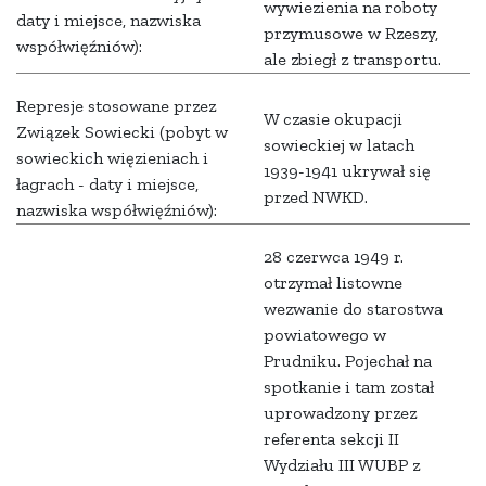
wywiezienia na roboty
daty i miejsce, nazwiska
przymusowe w Rzeszy,
współwięźniów):
ale zbiegł z transportu.
Represje stosowane przez
W czasie okupacji
Związek Sowiecki (pobyt w
sowieckiej w latach
sowieckich więzieniach i
1939-1941 ukrywał się
łagrach - daty i miejsce,
przed NWKD.
nazwiska współwięźniów):
28 czerwca 1949 r.
otrzymał listowne
wezwanie do starostwa
powiatowego w
Prudniku. Pojechał na
spotkanie i tam został
uprowadzony przez
referenta sekcji II
Wydziału III WUBP z