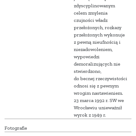
zdyscyplinowanym
celem zmylenia
czujności władz
przełożonych, rozkazy
przełożonych wykonuje
z pewną nieufnością i
niezadowoleniem,
wypowiedzi
demoralizujących nie
stwierdzono,
do becnej rzeczywistości
odnosi się z pewnym
wrogim nastawieniem.
23 marca 1992 r. SW we
Wrocławiu unieważnił
wyrok z 1949 r.
Fotografie