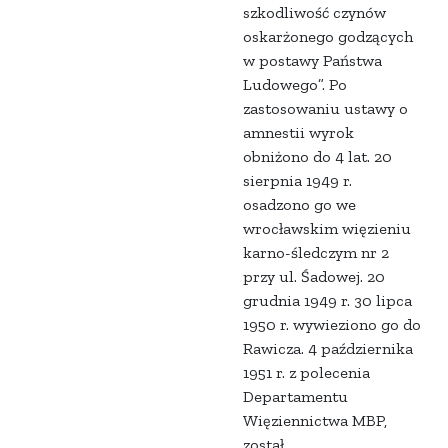
szkodliwość czynów
oskarżonego godzących
w postawy Państwa
Ludowego”. Po
zastosowaniu ustawy o
amnestii wyrok
obniżono do 4 lat. 20
sierpnia 1949 r.
osadzono go we
wrocławskim więzieniu
karno-śledczym nr 2
przy ul. Śadowej. 20
grudnia 1949 r. 30 lipca
1950 r. wywieziono go do
Rawicza. 4 października
1951 r. z polecenia
Departamentu
Więziennictwa MBP,
został