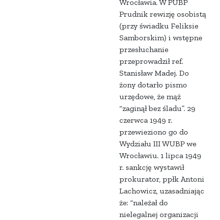
Wrocławia. W PUBP
Prudnik rewizję osobistą
(przy świadku Feliksie
Samborskim) i wstępne
przesłuchanie
przeprowadził ref.
Stanisław Madej. Do
żony dotarło pismo
urzędowe, że mąż
“zaginął bez śladu”. 29
czerwca 1949 r.
przewieziono go do
Wydziału III WUBP we
Wrocławiu. 1 lipca 1949
r. sankcję wystawił
prokurator, ppłk Antoni
Lachowicz, uzasadniając
że: “należał do
nielegalnej organizacji