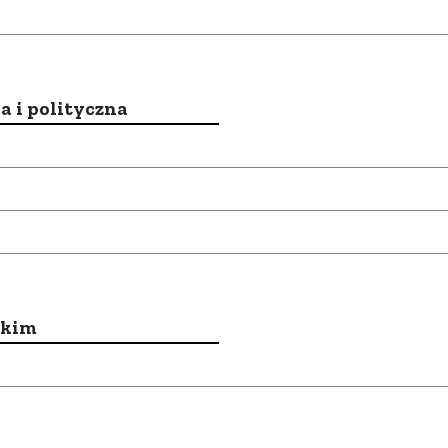
a i polityczna
ckim