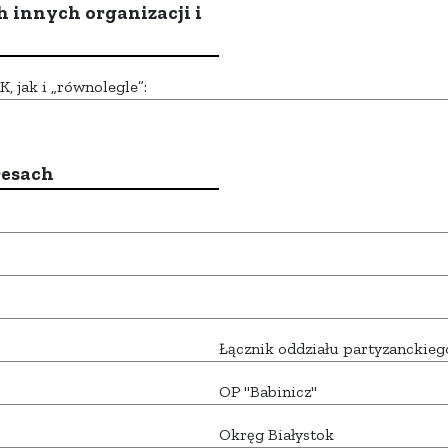
h innych organizacji i
 jak i „równolegle”:
resach
Łącznik oddziału partyzanckieg
OP "Babinicz"
Okręg Białystok