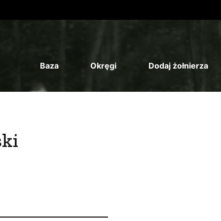
Baza
Okręgi
Dodaj żołnierza
ki