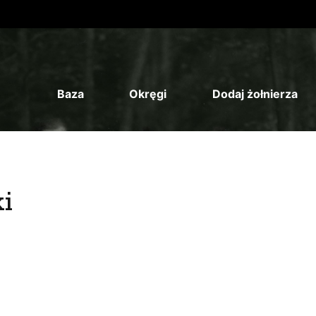
Baza
Okręgi
Dodaj żołnierza
i