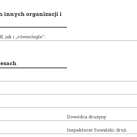
h innych organizacji i
 jak i „równolegle”:
resach
Dowódca drużyny
Inspektorat Suwalski; druż.