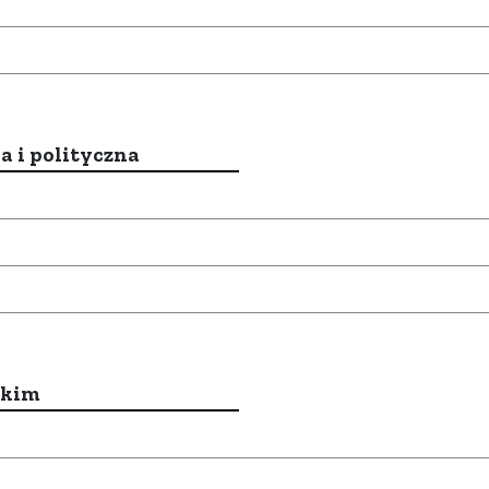
a i polityczna
ckim