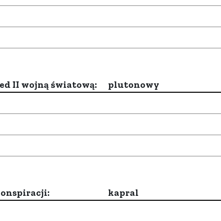
d II wojną światową:
plutonowy
onspiracji:
kapral