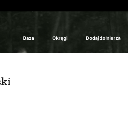
Baza
Okręgi
Dodaj żołnierza
ki