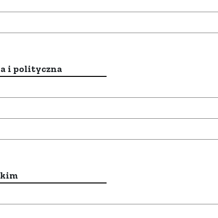
a i polityczna
ckim