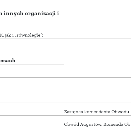
h innych organizacji i
 jak i „równolegle”:
resach
Zastępca komendanta Obwodu
Obwód Augustów; Komenda O