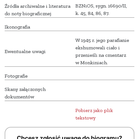
BZNiOS, sygn. 16690/II,
Źródła archiwalne i literatura
k. 45, 84, 86, 87.
do noty biograficznej
Ikonografia
W 1945 r. jego parafianie
ekshumowali ciało i
Ewentualne uwagi
przenieśli na cmentarz
w Monkiniach.
Fotografie
Skany załączonych
dokumentów
Pobierz jako plik
tekstowy
Chcesz zgłosić uwagę do biogramu?