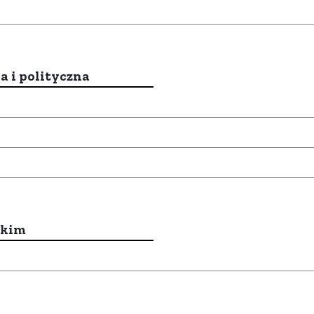
a i polityczna
ckim