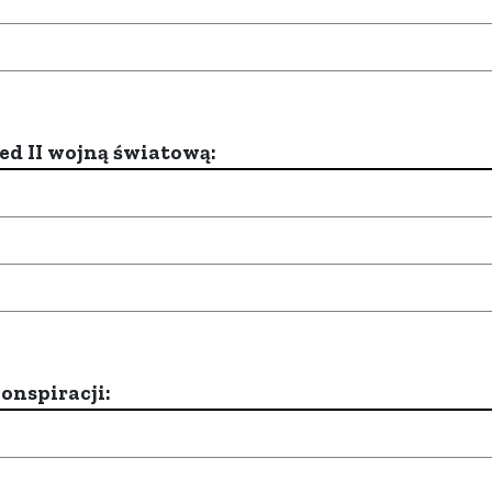
d II wojną światową:
onspiracji: