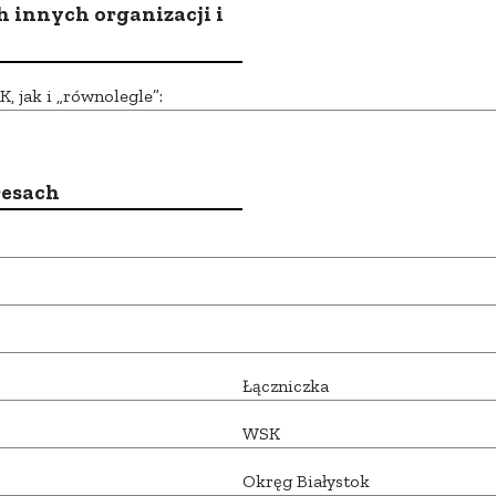
h innych organizacji i
 jak i „równolegle”:
resach
Łączniczka
WSK
Okręg Białystok