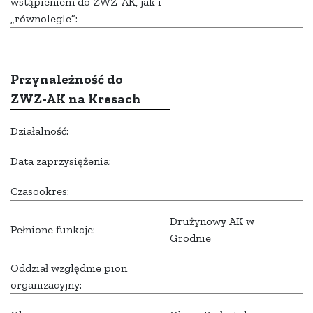
wstąpieniem do ZWZ-AK, jak i
„równolegle”:
Przynależność do
ZWZ-AK na Kresach
Działalność:
Data zaprzysiężenia:
Czasookres:
Drużynowy AK w
Pełnione funkcje:
Grodnie
Oddział względnie pion
organizacyjny: