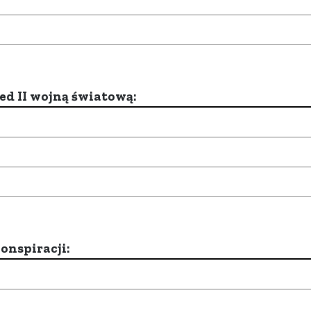
d II wojną światową:
onspiracji: