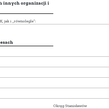
h innych organizacji i
 jak i „równolegle”:
resach
Okręg Stanisławów