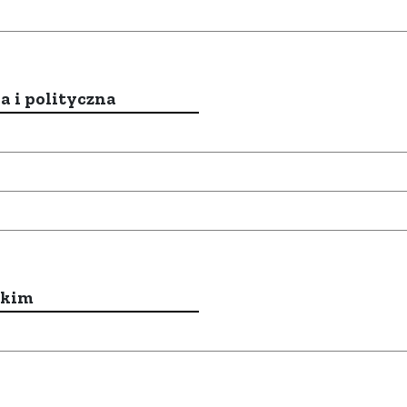
a i polityczna
ckim