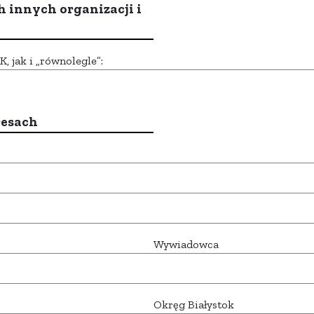
h innych organizacji i
 jak i „równolegle”:
resach
Wywiadowca
Okręg Białystok