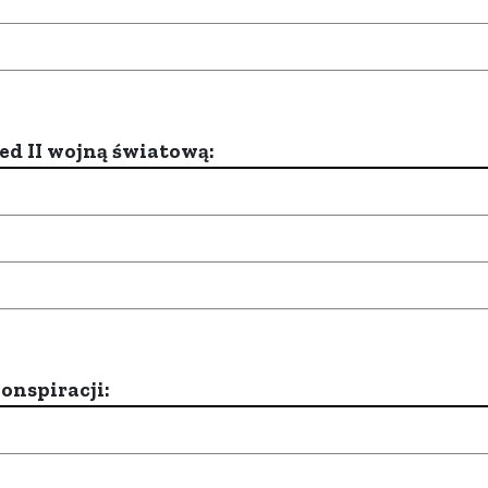
d II wojną światową:
onspiracji: