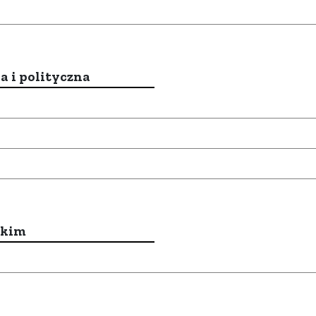
a i polityczna
ckim