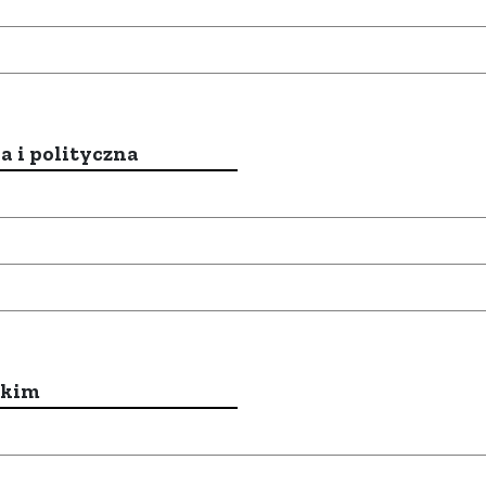
a i polityczna
ckim