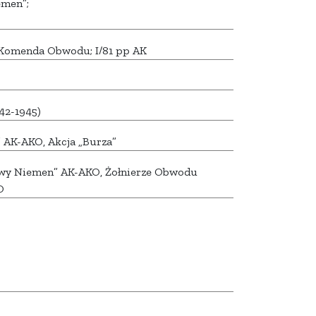
men”;
; Komenda Obwodu; I/81 pp AK
42-1945)
AK-AKO, Akcja „Burza”
y Niemen” AK-AKO, Żołnierze Obwodu
O