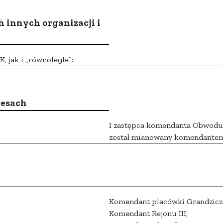
h innych organizacji i
 jak i „równolegle”:
resach
I zastępca komendanta Obwodu G
został mianowany komendante
Komendant placówki Grandzicz
Komendant Rejonu III;